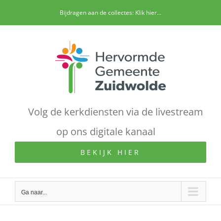
Ga
Bijdragen aan de collectes: Klik hier...
naar
inhoud
Volg de kerkdiensten via de livestream
op ons digitale kanaal
BEKIJK HIER
Ga naar...